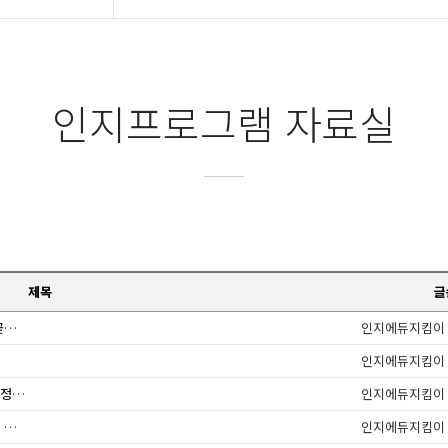
인지프로그램 자료실
제목
글
지역 맞춤형 복지, 노인 의료·돌봄 통합지원 사업 꽃필까?
인지에듀지킴이
인지에듀지킴이
디지털치료제 유명무실 우려 확대, 급여화 등 현장 정착 '고민'
인지에듀지킴이
장기요양급여 제공기준 및 급여비용 산정방법 등에 관한 고시
인지에듀지킴이