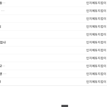
「복지용구 급여대상 품목 선정 및 급여비용 산정 등에 관한 세부사항」일부 개정
인지에듀지킴이
가족요양비 지급 및 의사소견서 제출 제외대상 섬・벽지지역 고시 안내
인지에듀지킴이
인지에듀지킴이
식
인지에듀지킴이
인지에듀지킴이
 없나
인지에듀지킴이
인지에듀지킴이
인지에듀지킴이
복지용구 품목별 제품목록 및 급여비용 등에 관한 고시 일부 개정 안내
인지에듀지킴이
휴/폐업 장기요양기관 자료이관(자체보관) 신청 관련 서식
인지에듀지킴이
고
인지에듀지킴이