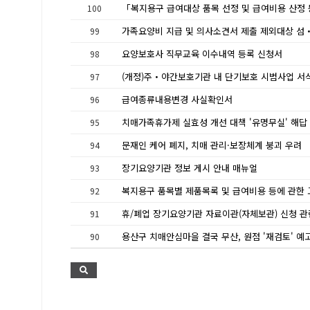
100
99
요양보호사 직무교육 이수내역 등록 신청서
98
(개정)주・야간보호기관 내 단기보호 시범사업 서
97
급여종류내용변경 사실확인서
96
치매가족휴가제 실효성 개선 대책 '유명무실' 해답
95
문재인 케어 폐지, 치매 관리·보장체계 붕괴 우려
94
장기요양기관 정보 게시 안내 매뉴얼
93
92
91
용산구 치매안심마을 결국 무산, 원점 '재검토' 예
90